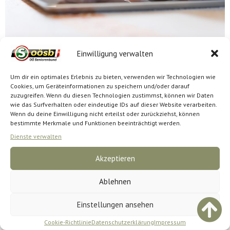
Um im digitalen Zeitalter Schritt zu halten, braucht es die nötigen Kompetenzen im Umgang mit den mobilen Kanälen. Das bringt viele Vorteile und hilft, unser Leben einfacher zu gestalten. So lassen sich mit Smartphone und Internet Behördenwege und Bankgeschäfte bequem und sicher online erledigen. Workshops für OÖ Seniorenbund-Ortsgruppen In Zusammenarbeit mit Raiffeisen Oberösterreich werden Workshops zur digitalen Abwicklung […]
Einwilligung verwalten
Um dir ein optimales Erlebnis zu bieten, verwenden wir Technologien wie
Impressum
Datenschutz
Cookie-Richtlinie (EU)
Cookies, um Geräteinformationen zu speichern und/oder darauf
zuzugreifen. Wenn du diesen Technologien zustimmst, können wir Daten
wie das Surfverhalten oder eindeutige IDs auf dieser Website verarbeiten.
Wenn du deine Einwilligung nicht erteilst oder zurückziehst, können
bestimmte Merkmale und Funktionen beeinträchtigt werden.
Dienste verwalten
Akzeptieren
Ablehnen
Einstellungen ansehen
Cookie-Richtlinie
Datenschutzerklärung
Impressum